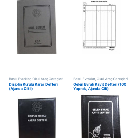
Basılı Evraklar
,
Okul Araç Gereçleri
Basılı Evraklar
,
Okul Araç Gereçleri
Disiplin Kurulu Karar Defteri
Gelen Evrak Kayıt Defteri (100
(Ajanda Ciltli)
Yaprak, Ajanda Cilt)