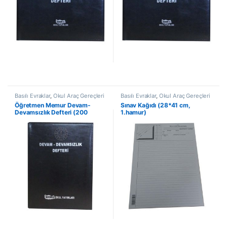
Basılı Evraklar
,
Okul Araç Gereçleri
Basılı Evraklar
,
Okul Araç Gereçleri
Öğretmen Memur Devam-
Sınav Kağıdı (28*41 cm,
Devamsızlık Defteri (200
1.hamur)
Yaprak-Yıllık)