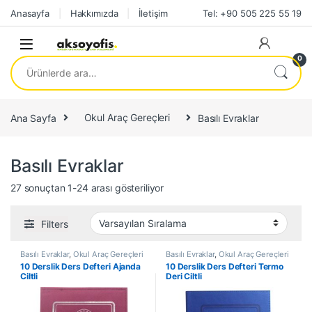
Skip to navigation
Skip to content
Anasayfa
Hakkımızda
İletişim
Tel: +90 505 225 55 19
0
Ara:
Ana Sayfa
Okul Araç Gereçleri
Basılı Evraklar
Basılı Evraklar
27 sonuçtan 1-24 arası gösteriliyor
Filters
Basılı Evraklar
,
Okul Araç Gereçleri
Basılı Evraklar
,
Okul Araç Gereçleri
10 Derslik Ders Defteri Ajanda
10 Derslik Ders Defteri Termo
Ciltli
Deri Ciltli