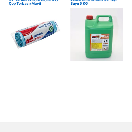
Çöp Torbası (Mavi)
Suyu 5 KG