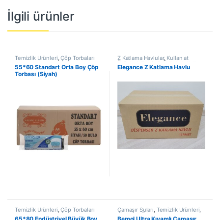
İlgili ürünler
Temizlik Ürünleri
,
Çöp Torbaları
Z Katlama Havlular
,
Kullan at
Ürünleri
,
Temizlik Ürünleri
,
Kağıt
55*60 Standart Orta Boy Çöp
Elegance Z Katlama Havlu
Ürünler
Torbası (Siyah)
Temizlik Ürünleri
,
Çöp Torbaları
Çamaşır Suları
,
Temizlik Ürünleri
,
Kimyasal Ürünler
65*80 Endüstriyel Büyük Boy
Bemol Ultra Kıvamlı Çamaşır