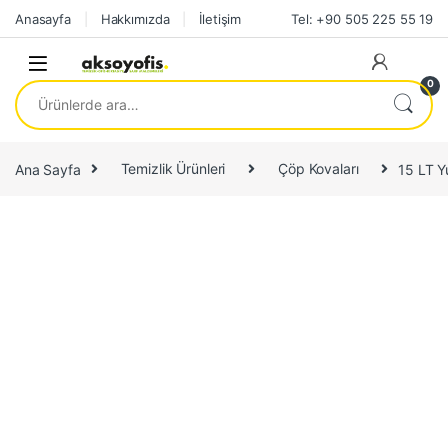
Skip to navigation
Skip to content
Anasayfa
Hakkımızda
İletişim
Tel: +90 505 225 55 19
0
Ara:
Ana Sayfa
Temizlik Ürünleri
Çöp Kovaları
15 LT Y