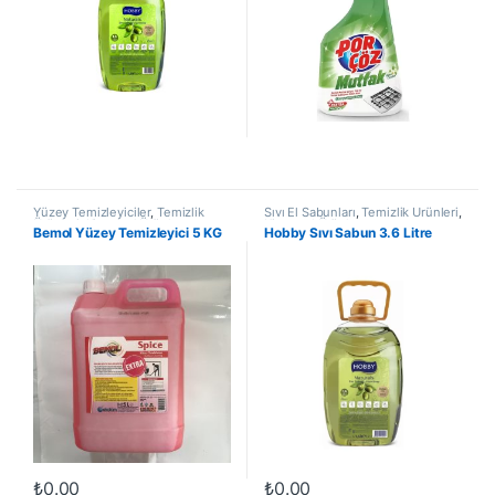
Yüzey Temizleyiciler
,
Temizlik
Sıvı El Sabunları
,
Temizlik Ürünleri
,
Ürünleri
,
Kimyasal Ürünler
Kimyasal Ürünler
Bemol Yüzey Temizleyici 5 KG
Hobby Sıvı Sabun 3.6 Litre
₺
0.00
₺
0.00