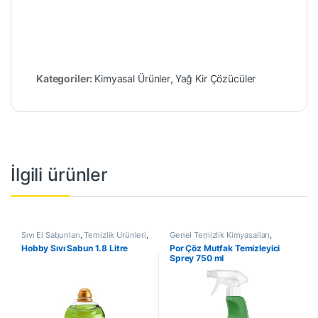
Kategoriler:
Kimyasal Ürünler
,
Yağ Kir Çözücüler
İlgili ürünler
Sıvı El Sabunları
,
Temizlik Ürünleri
,
Genel Temizlik Kimyasalları
,
Kimyasal Ürünler
Temizlik Ürünleri
,
Kimyasal
Hobby Sıvı Sabun 1.8 Litre
Por Çöz Mutfak Temizleyici
Ürünler
Sprey 750 ml