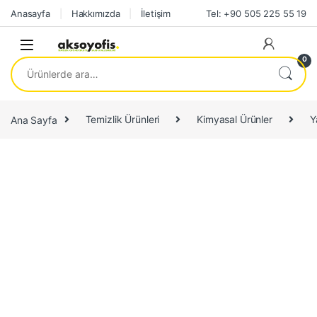
Skip to navigation
Skip to content
Anasayfa
Hakkımızda
İletişim
Tel: +90 505 225 55 19
0
Ara:
Ana Sayfa
Temizlik Ürünleri
Kimyasal Ürünler
Y