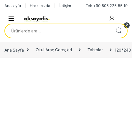
Skip to navigation
Skip to content
Anasayfa
Hakkımızda
İletişim
Tel: +90 505 225 55 19
0
Ara:
Ana Sayfa
Okul Araç Gereçleri
Tahtalar
120*240