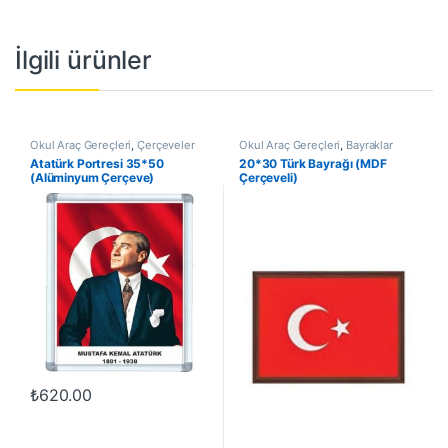
İlgili ürünler
Okul Araç Gereçleri
,
Çerçeveler
Okul Araç Gereçleri
,
Bayraklar
Atatürk Portresi 35*50
20*30 Türk Bayrağı (MDF
(Alüminyum Çerçeve)
Çerçeveli)
₺
620.00