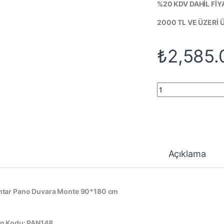
%20 KDV DAHİL FİY
2000 TL VE ÜZERİ
₺
2,585.
909*180 Mantar Pan
Açıklama
tar Pano Duvara Monte 90*180 cm
n Kodu: PAN148