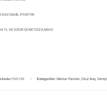
 KDV DAHİL FİYATTIR
0 TL VE ÜZERİ ÜCRETSİZ KARGO
k kodu:
PAN148
Kategoriler:
Mantar Panolar
,
Okul Araç Gereçl