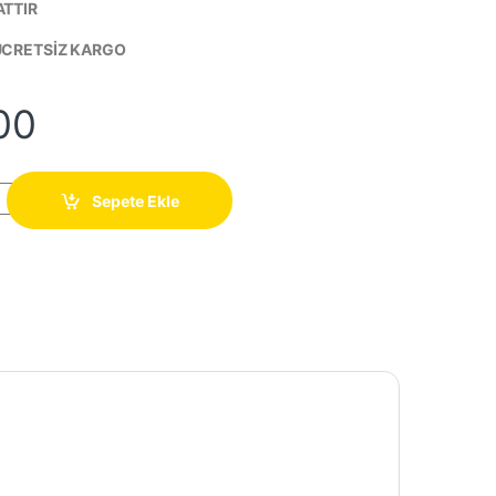
ATTIR
 ÜCRETSİZ KARGO
00
o Duvara Monte quantity
Sepete Ekle