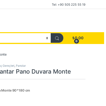
Tel: +90 505 225 55 19
₺
0.00
0
onte
ç Gereçleri
,
Panolar
antar Pano Duvara Monte
a Monte 90*180 cm