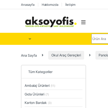
Skip to navigation
Skip to content
Anasayfa
Hakkımızda
İletişim
Search for
Ana Sayfa
Okul Araç Gereçleri
Panol
Tüm Kategoriler
Ambalaj Ürünleri
(11)
Gıda Ürünleri
(7)
Karton Bardak
(3)