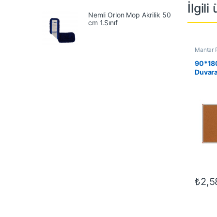
İlgili
Nemli Orlon Mop Akrilik 50
cm 1.Sınıf
Mantar 
Gereçler
90*18
Duvar
Çerçev
₺
2,5