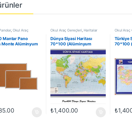
 ürünler
Panolar
,
Okul Araç
Okul Araç Gereçleri
,
Haritalar
Okul Araç 
i
,
Panolar
0 Mantar Pano
Dünya Siyasi Haritası
Türkiye S
a Monte Alüminyum
70*100 (Alüminyum
70*100 
eli
Çerçeve)
Çerçeve
85.00
₺
1,400.00
₺
1,40