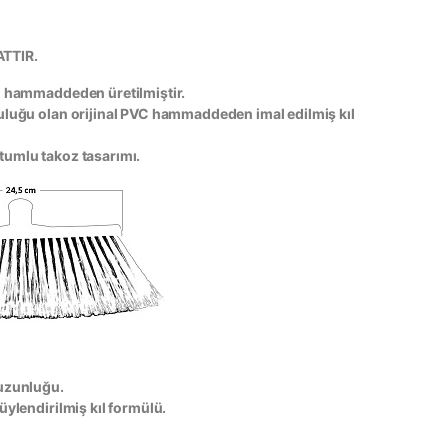
ATTIR.
l hammaddeden üretilmiştir.
uluğu olan orijinal PVC hammaddeden imal edilmiş kıl
umlu takoz tasarımı.
uzunluğu.
üylendirilmiş kıl formülü.