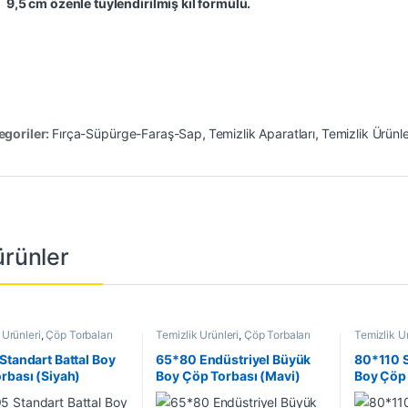
9,5 cm özenle tüylendirilmiş kıl formülü.
egoriler:
Fırça-Süpürge-Faraş-Sap
,
Temizlik Aparatları
,
Temizlik Ürünle
 ürünler
 Ürünleri
,
Çöp Torbaları
Temizlik Ürünleri
,
Çöp Torbaları
Temizlik Ür
Standart Battal Boy
65*80 Endüstriyel Büyük
80*110 
rbası (Siyah)
Boy Çöp Torbası (Mavi)
Boy Çöp 