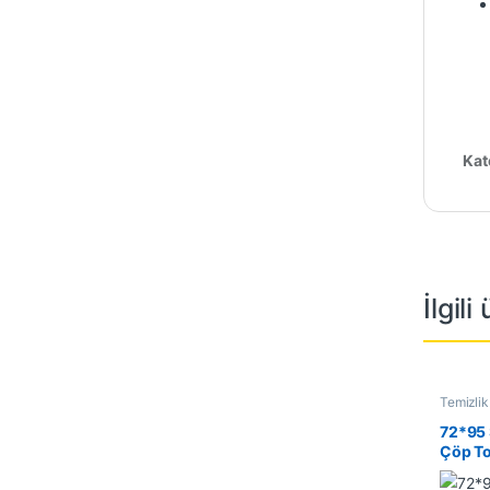
Kat
İlgili
Temizlik
72*95 
Çöp To