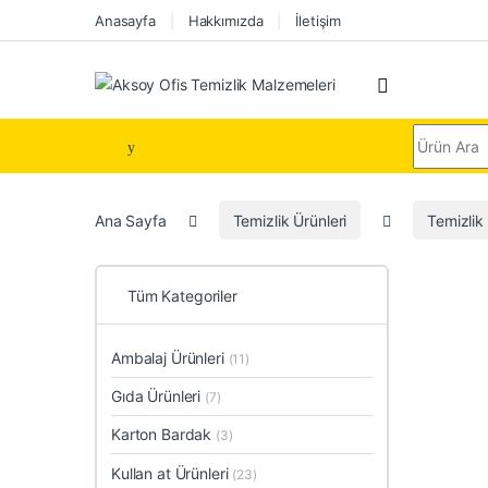
Skip to navigation
Skip to content
Anasayfa
Hakkımızda
İletişim
Search for
Ana Sayfa
Temizlik Ürünleri
Temizlik 
Tüm Kategoriler
Ambalaj Ürünleri
(11)
Gıda Ürünleri
(7)
Karton Bardak
(3)
Kullan at Ürünleri
(23)