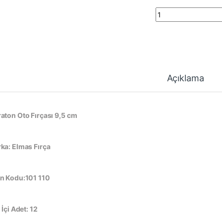
Maraton Oto Fırçası
Açıklama
aton Oto Fırçası 9,5 cm
ka: Elmas Fırça
n Kodu:101 110
 İçi Adet: 12