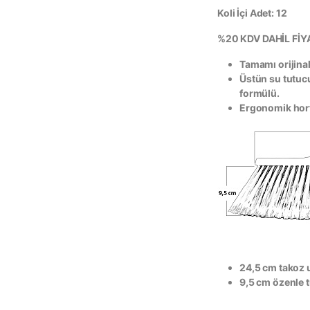
Koli İçi Adet: 12
%20 KDV DAHİL FİY
Tamamı orijina
Üstün su tutuc
formülü.
Ergonomik hort
24,5 cm takoz 
9,5 cm özenle t