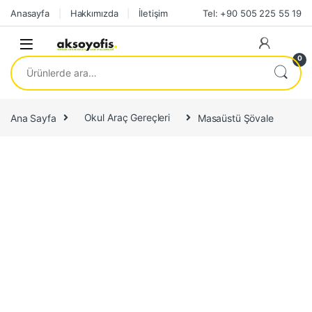
Skip to navigation
Skip to content
Anasayfa
Hakkımızda
İletişim
Tel: +90 505 225 55 19
0
Ara:
Ana Sayfa
Okul Araç Gereçleri
Masaüstü Şövale