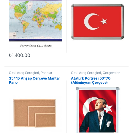
₺
1,400.00
Okul Araç Gereçleri
,
Panolar
Okul Araç Gereçleri
,
Çerçeveler
35*45 Ahşap Çerçeve Mantar
Atatürk Portresi 50*70
Pano
(Alüminyum Çerçeve)