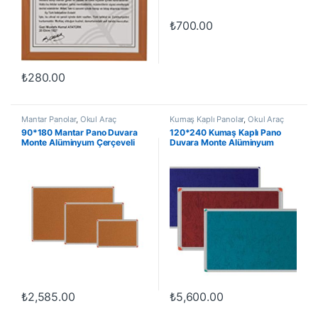
₺
700.00
₺
280.00
Mantar Panolar
,
Okul Araç
Kumaş Kaplı Panolar
,
Okul Araç
Gereçleri
,
Panolar
Gereçleri
,
Panolar
90*180 Mantar Pano Duvara
120*240 Kumaş Kaplı Pano
Monte Alüminyum Çerçeveli
Duvara Monte Alüminyum
Çerçeveli
₺
2,585.00
₺
5,600.00