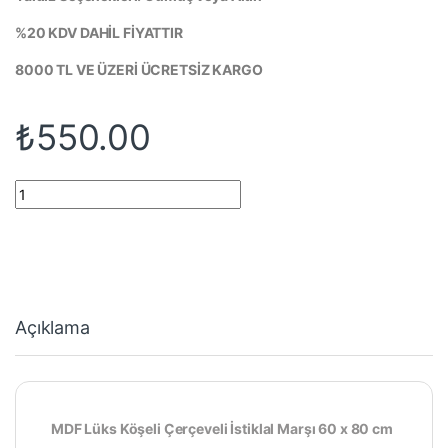
%20 KDV DAHİL FİYATTIR
8000 TL VE ÜZERİ ÜCRETSİZ KARGO
₺
550.00
MDF Çerçeveli İstiklal Marşı 50 * 70 cm quantity
Açıklama
MDF Lüks Köşeli Çerçeveli İstiklal Marşı 60 x 80 cm