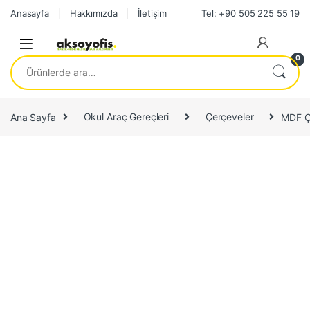
Skip to navigation
Skip to content
Anasayfa
Hakkımızda
İletişim
Tel: +90 505 225 55 19
0
Ara:
Ana Sayfa
Okul Araç Gereçleri
Çerçeveler
MDF Çe