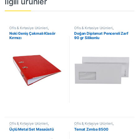
İlgili ürünler
Ofis & Kırtasiye Ürünleri
,
Ofis & Kırtasiye Ürünleri
,
Dosyalama & Arşivleme
Dosyalama & Arşivleme
Noki Geniş Çakmalı Klasör
Doğan Diplomat Pencereli Zarf
Kırmızı
90 gr Silikonlu
Ofis & Kırtasiye Ürünleri
,
Ofis & Kırtasiye Ürünleri
,
Masaüstü Gereçleri
Masaüstü Gereçleri
Üçlü Metal Set Masaüstü
Temat Zımba 8500