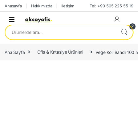
Skip to navigation
Skip to content
Anasayfa
Hakkımızda
İletişim
Tel: +90 505 225 55 19
0
Ara:
Ana Sayfa
Ofis & Kırtasiye Ürünleri
Vege Koli Bandı 100 m